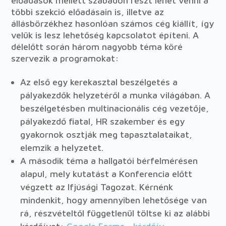
előadások mellett szabadon részt lehet venni a
többi szekció előadásain is, illetve az
állásbörzékhez hasonlóan számos cég kiállít, így
velük is lesz lehetőség kapcsolatot építeni. A
délelőtt során három nagyobb téma köré
szervezik a programokat:
Az első egy kerekasztal beszélgetés a
pályakezdők helyzetéről a munka világában. A
beszélgetésben multinacionális cég vezetője,
pályakezdő fiatal, HR szakember és egy
gyakornok osztják meg tapasztalataikat,
elemzik a helyzetet.
A második téma a hallgatói bérfelmérésen
alapul, mely kutatást a Konferencia előtt
végzett az Ifjúsági Tagozat. Kérnénk
mindenkit, hogy amennyiben lehetősége van
rá, részvételtől függetlenül töltse ki az alábbi