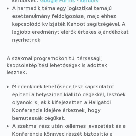
kérdőívet:
Google Forms - kérdőív
A harmadik téma egy logisztikai témájú
esettanulmány feldolgozása, majd ehhez
kapcsolódó kvízjáték Kahoot segítségével. A
legjobb eredményt elérők értékes ajándékokat
nyerhetnek.
A szakmai programokon túl társasági,
kapcsolatépítési lehetőségek is adottak
lesznek:
Mindenkinek lehetősége lesz kapcsolatot
építeni a helyszínen kiállító cégekkel, lesznek
olyanok is, akik kifejezetten a Hallgatói
Konferencia idejére érkeznek, hogy
bemutassák cégüket.
A szakmai rész után kellemes levezetést és a
Konferencia könnyed részét biztosítja a