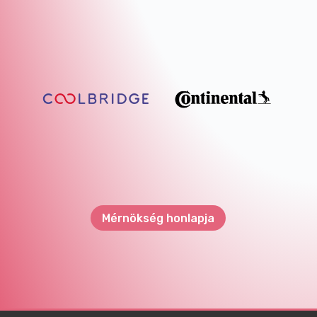
Mérnökség honlapja