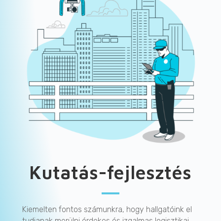
Kutatás-fejlesztés
Kiemelten fontos számunkra, hogy hallgatóink el
tudjanak merülni érdekes és izgalmas logisztikai