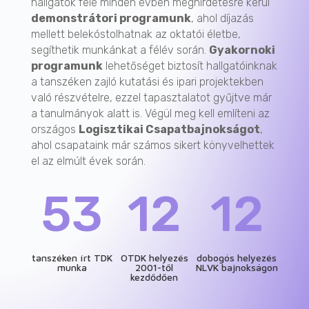
hallgatók felé minden évben meghirdetésre kerül
demonstrátori programunk
, ahol díjazás
mellett belekóstolhatnak az oktatói életbe,
segíthetik munkánkat a félév során.
Gyakornoki
programunk
lehetőséget biztosít hallgatóinknak
a tanszéken zajló kutatási és ipari projektekben
való részvételre, ezzel tapasztalatot gyűjtve már
a tanulmányok alatt is. Végül meg kell említeni az
országos
Logisztikai Csapatbajnokságot
,
ahol csapataink már számos sikert könyvelhettek
el az elmúlt évek során.
53
12
12
tanszéken írt TDK
OTDK helyezés
dobogós helyezés
munka
2001-től
NLVK bajnokságon
kezdődően