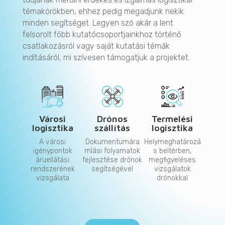
témakörökben, ehhez pedig megadjunk nekik
minden segítséget. Legyen szó akár a lent
felsorolt főbb kutatócsoportjainkhoz történő
csatlakozásról vagy saját kutatási témák
indításáról, mi szívesen támogatjuk a projektet.
Városi
Drónos
Termelési
logisztika
szállítás
logisztika
A városi
Dokumentumára
Helymeghatározá
igénypontok
mlási folyamatok
s beltérben,
áruellátási
fejlesztése drónok
megfigyeléses
rendszerének
segítségével
vizsgálatok
vizsgálata
drónokkal