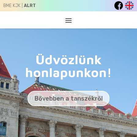
BME KJK |
ALRT
Üdvözlünk
honlapunkon!
Bővebben a tanszékről