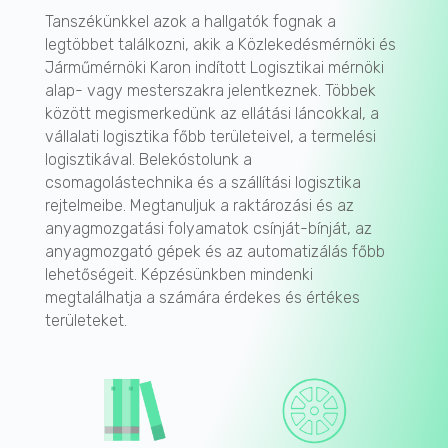
Tanszékünkkel azok a hallgatók fognak a
legtöbbet találkozni, akik a Közlekedésmérnöki és
Járműmérnöki Karon indított Logisztikai mérnöki
alap- vagy mesterszakra jelentkeznek. Többek
között megismerkedünk az ellátási láncokkal, a
vállalati logisztika főbb területeivel, a termelési
logisztikával. Belekóstolunk a
csomagolástechnika és a szállítási logisztika
rejtelmeibe. Megtanuljuk a raktározási és az
anyagmozgatási folyamatok csínját-bínját, az
anyagmozgató gépek és az automatizálás főbb
lehetőségeit. Képzésünkben mindenki
megtalálhatja a számára érdekes és értékes
területeket.